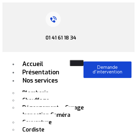
01 41 61 18 34
Accueil
Demande
Présentation
d’intervention
Nos services
Plomberie
Chauffage
Dégorgement – Curage
– Inspection Caméra
Couverture
Cordiste