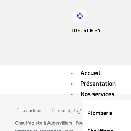
01 41 61 18 34
Accueil
Présentation
Nos services
by admin
mai 13, 2024
Uncategorize
Plomberie
Chauffagiste à Aubervilliers : Pour un entretien de chau