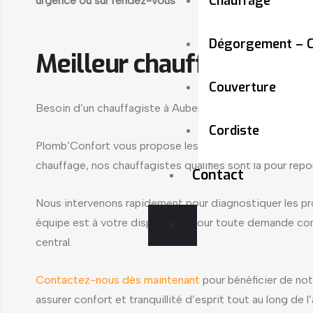
Chauffage
urgence ou sur rendez-vous
Dégorgement – C
Meilleur chauffagiste à A
Couverture
Besoin d’un chauffagiste à Aubervilliers ? Faites confi
Cordiste
Plomb’Confort vous propose les services d’un chauffagist
chauffage, nos chauffagistes qualifiés sont là pour rép
Contact
Nous intervenons rapidement pour diagnostiquer les pr
équipe est à votre disposition pour toute demande con
X
central.
Contactez-nous dès maintenant
pour bénéficier de not
assurer confort et tranquillité d’esprit tout au long de l