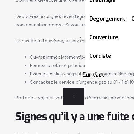
Chauffage
Comment détecter une fuite de gaz ? Que faire en cas 
Découvrez les signes révélateurs d’une fuite de gaz : o
Dégorgement – C
consommation de gaz. Si vous remarquez ces symptômes
Couverture
En cas de fuite avérée, suivez ces étapes cruciales :
Cordiste
Ouvrez immédiatement portes et fenêtres pour a
Fermez le robinet principal d’alimentation en gaz.
Évacuez les lieux sans utiliser d’appareils électri
Contact
Contactez le service d’urgence gaz au 01 41 61 1
X
Protégez-vous et votre foyer en réagissant promptement
Signes qu’il y a une fuite