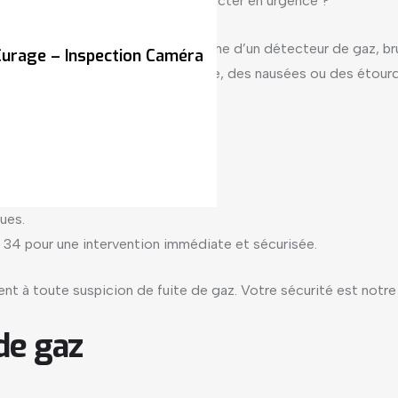
de suspicion de fuite et qui contacter en urgence ?
deur persistante d’œuf pourri, alarme d’un détecteur de gaz, b
urage – Inspection Caméra
 ou ressentez des maux de tête, des nausées ou des étourdiss
érer.
ques.
8 34 pour une intervention immédiate et sécurisée.
 à toute suspicion de fuite de gaz. Votre sécurité est notre p
 de gaz