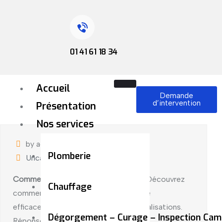
01 41 61 18 34
Accueil
Demande
d’intervention
Présentation
Nos services
by admin
juin 11, 2024
Plomberie
Uncategorized
Comment utiliser un furet plomberie
: Découvrez
Chauffage
comment utiliser un furet de plomberie
efficacement pour déboucher vos canalisations.
Dégorgement – Curage – Inspection Cam
Réponses aux questions courantes :