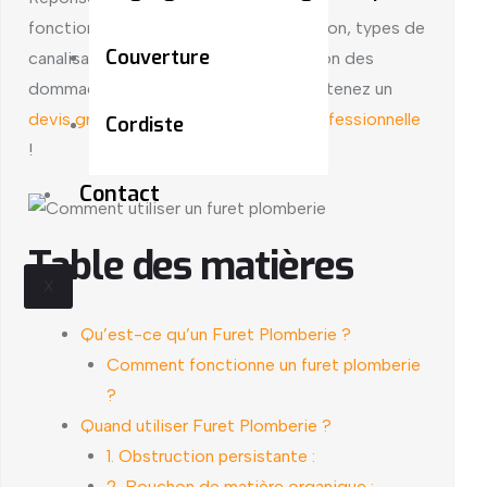
fonctionnement, profondeur d’utilisation, types de
Couverture
canalisations compatibles et prévention des
dommages. Si le furet ne suffit pas, obtenez un
devis gratuit pour une intervention professionnelle
Cordiste
!
Contact
Table des matières
X
Qu’est-ce qu’un Furet Plomberie ?
Comment fonctionne un furet plomberie
?
Quand utiliser Furet Plomberie ?
1. Obstruction persistante :
2. Bouchon de matière organique :