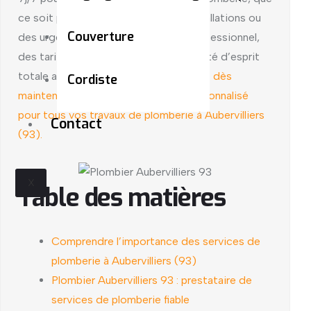
ce soit pour des réparations, des installations ou
Couverture
des urgences. Obtenez un service professionnel,
des tarifs compétitifs et une tranquillité d’esprit
totale avec Plomb’Confort.
Demandez dès
Cordiste
maintenant votre devis gratuit et personnalisé
pour tous vos travaux de plomberie à Aubervilliers
Contact
(93).
X
Table des matières
Comprendre l’importance des services de
plomberie à Aubervilliers (93)
Plombier Aubervilliers 93 : prestataire de
services de plomberie fiable