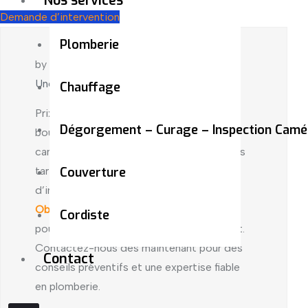
Nos services
Demande d’intervention
Plomberie
by admin
juin 19, 2024
Uncategorized
Chauffage
Prix intervention plombier canalisation
Dégorgement – Curage – Inspection Camé
bouchée : Besoin de déboucher une
canalisation à Aubervilliers ? Découvrez les
tarifs et facteurs influençant le prix
Couverture
d’intervention chez Plomb’Confort.
Obtenez un devis gratuit et personnalisé
Cordiste
pour un service transparent et satisfaisant.
Contactez-nous dès maintenant pour des
Contact
conseils préventifs et une expertise fiable
en plomberie.