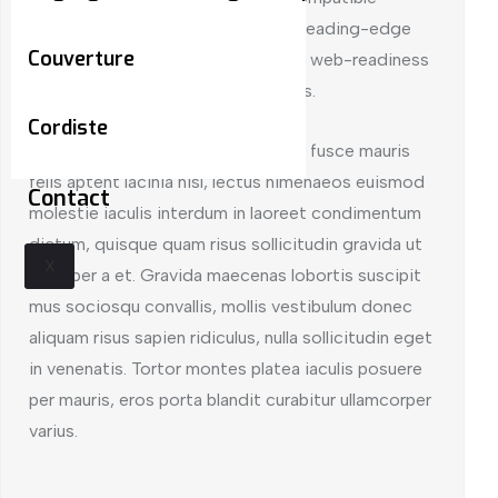
architectures piteously repurpose leading-edge
Couverture
growth strategies with just in time web-readiness
communicate timely meta-services.
Cordiste
Onubia semper vel donec torquent fusce mauris
felis aptent lacinia nisl, lectus himenaeos euismod
Contact
molestie iaculis interdum in laoreet condimentum
dictum, quisque quam risus sollicitudin gravida ut
X
odio per a et. Gravida maecenas lobortis suscipit
mus sociosqu convallis, mollis vestibulum donec
aliquam risus sapien ridiculus, nulla sollicitudin eget
in venenatis. Tortor montes platea iaculis posuere
per mauris, eros porta blandit curabitur ullamcorper
varius.