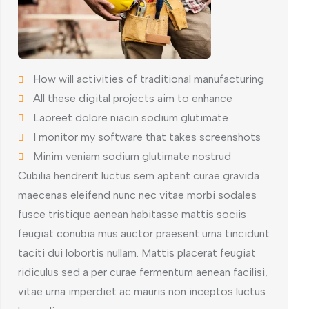
How will activities of traditional manufacturing
All these digital projects aim to enhance
Laoreet dolore niacin sodium glutimate
I monitor my software that takes screenshots
Minim veniam sodium glutimate nostrud
Cubilia hendrerit luctus sem aptent curae gravida
maecenas eleifend nunc nec vitae morbi sodales
fusce tristique aenean habitasse mattis sociis
feugiat conubia mus auctor praesent urna tincidunt
taciti dui lobortis nullam. Mattis placerat feugiat
ridiculus sed a per curae fermentum aenean facilisi,
vitae urna imperdiet ac mauris non inceptos luctus