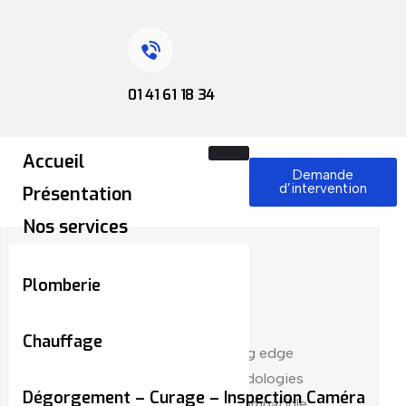
01 41 61 18 34
Accueil
Demande
d’intervention
Présentation
Nos services
Plomberie
by admin
mai 2, 2023
Repairing
Chauffage
Collaboratively pontificate bleeding edge
resources with inexpensive methodologies
Dégorgement – Curage – Inspection Caméra
globally initiate multidisciplinary compatible