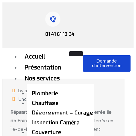
01 41 61 18 34
Accueil
Demande
d’intervention
Présentation
Nos services
by admin
juillet 12, 2024
Plomberie
Uncategorized
Chauffage
Réparation fuite d’eau canalisation enterrée ile
Dégorgement – Curage
de France
: Fuite d’eau canalisation enterrée en
– Inspection Caméra
Île-de-France ? Plomb’Confort intervient
Couverture